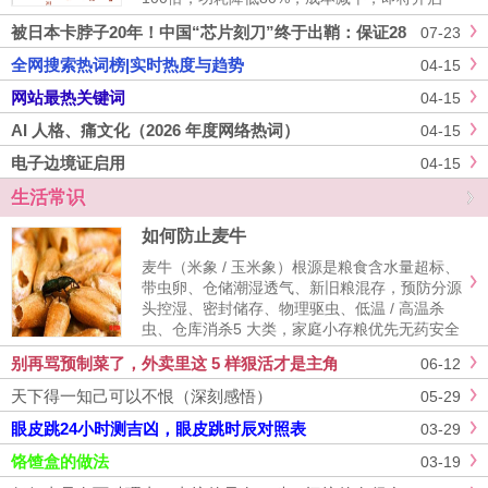
Zettabyte时代的新纪元。 ——从原理到应用的
被日本卡脖子20年！中国“芯片刻刀”终于出鞘：保证28
07-23
全景解析引言在数字化浪潮席卷全球......
nm及以下先进制程
全网搜索热词榜|实时热度与趋势
04-15
网站最热关键词
04-15
AI 人格、痛文化（2026 年度网络热词）
04-15
电子边境证启用
04-15
生活常识
如何防止麦牛
麦牛（米象 / 玉米象）根源是粮食含水量超标、
带虫卵、仓储潮湿透气、新旧粮混存，预防分源
头控湿、密封储存、物理驱虫、低温 / 高温杀
虫、仓库消杀5 大类，家庭小存粮优先无药安全
方案，大批量储粮配套规范药剂防护。米象（麦
别再骂预制菜了，外卖里这 5 样狠活才是主角
06-12
牛）储粮麦牛一、源头预处理（最关键，从根杜
绝）1. 严格晒干控......
天下得一知己可以不恨（深刻感悟）
05-29
眼皮跳24小时测吉凶，眼皮跳时辰对照表
03-29
饹馇盒的做法
03-19