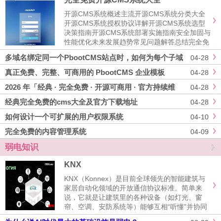
开源CMS系统概述主流开源CMS系统分类大全
开源CMS系统授权协议详解开源CMS系统选型
决策指南开源CMS系统部署实施指南安全加固与
性能优化未来发展趋势常见问题解答总结完全免
费开源CMS系统大全一、开源CMS系统概述开
多域名绑定同一个PbootCMS站点时，如何为每个子域
04-28
源内容管理系统（CMS）是指源代码开放、可免
名单独申请并自动续期Let’s Encrypt证书？
费获取并自由修改的......
真正免费、完整、可商用的 PbootCMS 企业模板
04-28
2026 年「经典 · 完全免费 · 开源可商用 · 官方持续维
04-28
护」CMS 清单
经典完全免费的cms大全及官方下载地址
04-28
如何设计一个可扩展的用户权限系统
04-10
完全免费的内容管理系统
04-09
弱电知识
KNX
KNX（Konnex）是目前全球领先的智能建筑与
家居自动化领域的开放通信协议标准。简单来
说，它就是让建筑里的各种设备（如灯光、窗
帘、空调、安防系统等）能够互相“听懂”并协同
工作的统一语言。以下是关于 KNX 的核心知识