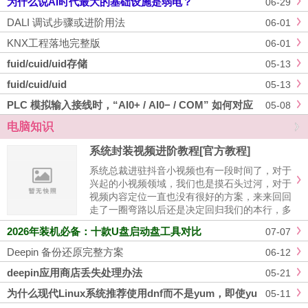
为什么说AI时代最大的基础设施是弱电？
06-29
梳理：? 1. 什么是 KNX？国际标......
DALI 调试步骤或进阶用法
06-01
KNX工程落地完整版
06-01
fuid/cuid/uid存储
05-13
fuid/cuid/uid
05-13
PLC 模拟输入接线时，“AI0+ / AI0− / COM” 如何对应
05-08
传感器？
电脑知识
系统封装视频进阶教程[官方教程]
系统总裁进驻抖音小视频也有一段时间了，对于
兴起的小视频领域，我们也是摸石头过河，对于
视频内容定位一直也没有很好的方案，来来回回
走了一圈弯路以后还是决定回归我们的本行，多
和大家分享一些务实的营养性视频内容，之前没
2026年装机必备：十款U盘启动盘工具对比
07-07
有往这个方向走是因为抖音属于小视频，对视频
时间有一定限制，而我们要做的......
Deepin 备份还原完整方案
06-12
deepin应用商店丢失处理办法
05-21
为什么现代Linux系统推荐使用dnf而不是yum，即使yu
05-11
m命令仍然存在？