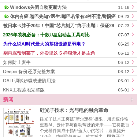
版）
Windows关闭自动更新方法
11-18
体内有癌,嘴巴先知?医生:嘴巴若常有3种不适,警惕癌
09-23
症在靠近
被日本卡脖子20年！中国“芯片刻刀”终于出鞘：保证28
07-23
nm及以下先进制程
2026年装机必备：十款U盘启动盘工具对比
07-07
为什么说AI时代最大的基础设施是弱电？
06-29
别再骂预制菜了，外卖里这 5 样狠活才是主角
06-12
如何防止麦牛
06-12
Deepin 备份还原完整方案
06-12
DALI 调试步骤或进阶用法
06-01
KNX工程落地完整版
06-01
新闻
硅光子技术：光与电的融合革命
硅光子技术正突破"摩尔定律"极限，用光速传输
重塑AI、云计算与自动驾驶的未来——它将数百
个光器件集成于指甲盖大小的芯片，速度提升
100倍，功耗降低80%，成本减半，即将开启